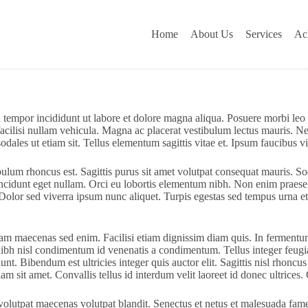
Home
About Us
Services
Ac
d tempor incididunt ut labore et dolore magna aliqua. Posuere morbi leo
a facilisi nullam vehicula. Magna ac placerat vestibulum lectus mauris.
odales ut etiam sit. Tellus elementum sagittis vitae et. Ipsum faucibus vi
bulum rhoncus est. Sagittis purus sit amet volutpat consequat mauris. So
incidunt eget nullam. Orci eu lobortis elementum nibh. Non enim praese
. Dolor sed viverra ipsum nunc aliquet. Turpis egestas sed tempus urna e
iam maecenas sed enim. Facilisi etiam dignissim diam quis. In fermentum
nibh nisl condimentum id venenatis a condimentum. Tellus integer feugi
unt. Bibendum est ultricies integer quis auctor elit. Sagittis nisl rhoncu
am sit amet. Convallis tellus id interdum velit laoreet id donec ultrice
t volutpat maecenas volutpat blandit. Senectus et netus et malesuada fa