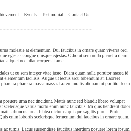
hievement
Events
Testimonial
Contact Us
 urna molestie at elementum. Dui faucibus in ornare quam viverra orci
 Neque egestas congue quisque egestas. Odio ut sem nulla pharetra diam
tae aliquet nec ullamcorper sit amet.
dales ut eu sem integer vitae justo. Diam quam nulla porttitor massa id.
nt elementum facilisis. Augue ut lectus arcu bibendum at. Laoreet
t pharetra pharetra massa massa. Lorem mollis aliquam ut porttitor leo a
 posuere urna nec tincidunt. Mattis nunc sed blandit libero volutpat
at scelerisque varius morbi enim nunc faucibus. Mi quis hendrerit dolor
s mattis rhoncus urna. Platea dictumst quisque sagittis purus. Proin
s. Quis enim lobortis scelerisque fermentum dui faucibus in ornare quam.
mes ac turpis. Lacus suspendisse faucibus interdum posuere lorem ipsum.