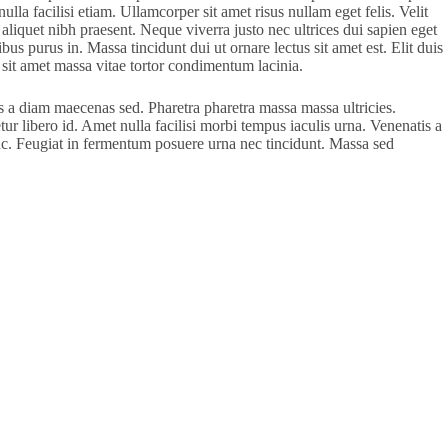
lla facilisi etiam. Ullamcorper sit amet risus nullam eget felis. Velit
aliquet nibh praesent. Neque viverra justo nec ultrices dui sapien eget
us purus in. Massa tincidunt dui ut ornare lectus sit amet est. Elit duis
s sit amet massa vitae tortor condimentum lacinia.
is a diam maecenas sed. Pharetra pharetra massa massa ultricies.
ur libero id. Amet nulla facilisi morbi tempus iaculis urna. Venenatis a
nc. Feugiat in fermentum posuere urna nec tincidunt. Massa sed