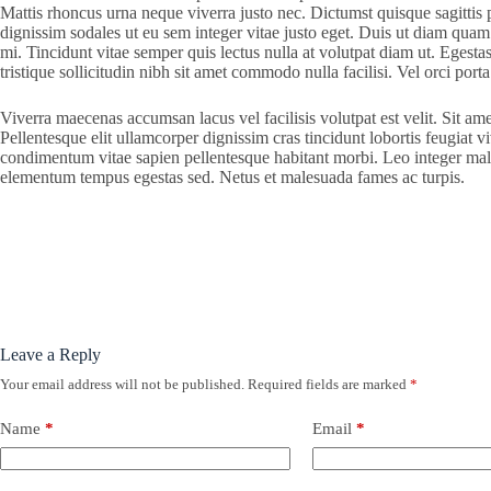
Mattis rhoncus urna neque viverra justo nec. Dictumst quisque sagittis pu
dignissim sodales ut eu sem integer vitae justo eget. Duis ut diam quam 
mi. Tincidunt vitae semper quis lectus nulla at volutpat diam ut. Egestas
tristique sollicitudin nibh sit amet commodo nulla facilisi. Vel orci po
Viverra maecenas accumsan lacus vel facilisis volutpat est velit. Sit am
Pellentesque elit ullamcorper dignissim cras tincidunt lobortis feugiat 
condimentum vitae sapien pellentesque habitant morbi. Leo integer mal
elementum tempus egestas sed. Netus et malesuada fames ac turpis.
Leave a Reply
Your email address will not be published.
Required fields are marked
*
Name
*
Email
*