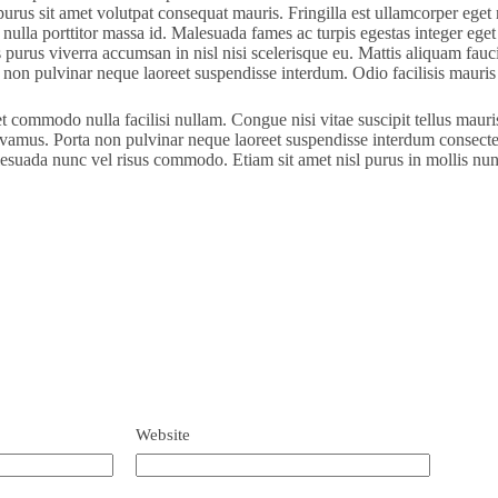
rus sit amet volutpat consequat mauris. Fringilla est ullamcorper eget nu
nulla porttitor massa id. Malesuada fames ac turpis egestas integer eget 
 purus viverra accumsan in nisl nisi scelerisque eu. Mattis aliquam faucib
rta non pulvinar neque laoreet suspendisse interdum. Odio facilisis mauri
et commodo nulla facilisi nullam. Congue nisi vitae suscipit tellus maur
vivamus. Porta non pulvinar neque laoreet suspendisse interdum consectet
esuada nunc vel risus commodo. Etiam sit amet nisl purus in mollis nu
Website