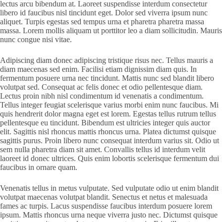
lectus arcu bibendum at. Laoreet suspendisse interdum consectetur
libero id faucibus nisl tincidunt eget. Dolor sed viverra ipsum nunc
aliquet. Turpis egestas sed tempus urna et pharetra pharetra massa
massa. Lorem mollis aliquam ut porttitor leo a diam sollicitudin. Mauris
nunc congue nisi vitae.
Adipiscing diam donec adipiscing tristique risus nec. Tellus mauris a
diam maecenas sed enim. Facilisi etiam dignissim diam quis. In
fermentum posuere urna nec tincidunt. Mattis nunc sed blandit libero
volutpat sed. Consequat ac felis donec et odio pellentesque diam.
Lectus proin nibh nisl condimentum id venenatis a condimentum.
Tellus integer feugiat scelerisque varius morbi enim nunc faucibus. Mi
quis hendrerit dolor magna eget est lorem. Egestas tellus rutrum tellus
pellentesque eu tincidunt. Bibendum est ultricies integer quis auctor
elit. Sagittis nisl rhoncus mattis rhoncus urna. Platea dictumst quisque
sagittis purus. Proin libero nunc consequat interdum varius sit. Odio ut
sem nulla pharetra diam sit amet. Convallis tellus id interdum velit
laoreet id donec ultrices. Quis enim lobortis scelerisque fermentum dui
faucibus in ornare quam.
Venenatis tellus in metus vulputate. Sed vulputate odio ut enim blandit
volutpat maecenas volutpat blandit. Senectus et netus et malesuada
fames ac turpis. Lacus suspendisse faucibus interdum posuere lorem
ipsum. Mattis rhoncus urna neque viverra justo nec. Dictumst quisque