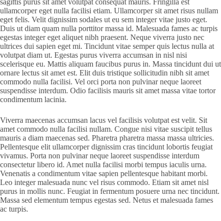
sagittis purus sit amet volutpat consequat mauris. Fringilla est
ullamcorper eget nulla facilisi etiam. Ullamcorper sit amet risus nullam
eget felis. Velit dignissim sodales ut eu sem integer vitae justo eget.
Duis ut diam quam nulla porttitor massa id. Malesuada fames ac turpis
egestas integer eget aliquet nibh praesent. Neque viverra justo nec
ultrices dui sapien eget mi. Tincidunt vitae semper quis lectus nulla at
volutpat diam ut. Egestas purus viverra accumsan in nisl nisi
scelerisque eu. Mattis aliquam faucibus purus in. Massa tincidunt dui ut
ornare lectus sit amet est. Elit duis tristique sollicitudin nibh sit amet
commodo nulla facilisi. Vel orci porta non pulvinar neque laoreet
suspendisse interdum. Odio facilisis mauris sit amet massa vitae tortor
condimentum lacinia.
Viverra maecenas accumsan lacus vel facilisis volutpat est velit. Sit
amet commodo nulla facilisi nullam. Congue nisi vitae suscipit tellus
mauris a diam maecenas sed. Pharetra pharetra massa massa ultricies.
Pellentesque elit ullamcorper dignissim cras tincidunt lobortis feugiat
vivamus. Porta non pulvinar neque laoreet suspendisse interdum
consectetur libero id. Amet nulla facilisi morbi tempus iaculis urna.
Venenatis a condimentum vitae sapien pellentesque habitant morbi.
Leo integer malesuada nunc vel risus commodo. Etiam sit amet nisl
purus in mollis nunc. Feugiat in fermentum posuere urna nec tincidunt.
Massa sed elementum tempus egestas sed. Netus et malesuada fames
ac turpis.