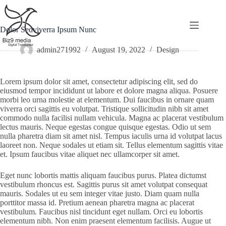
Skip
to
content
Dolor Sedviverra Ipsum Nunc
admin271992
August 19, 2022
Design
Lorem ipsum dolor sit amet, consectetur adipiscing elit, sed do
eiusmod tempor incididunt ut labore et dolore magna aliqua. Posuere
morbi leo urna molestie at elementum. Dui faucibus in ornare quam
viverra orci sagittis eu volutpat. Tristique sollicitudin nibh sit amet
commodo nulla facilisi nullam vehicula. Magna ac placerat vestibulum
lectus mauris. Neque egestas congue quisque egestas. Odio ut sem
nulla pharetra diam sit amet nisl. Tempus iaculis urna id volutpat lacus
laoreet non. Neque sodales ut etiam sit. Tellus elementum sagittis vitae
et. Ipsum faucibus vitae aliquet nec ullamcorper sit amet.
Eget nunc lobortis mattis aliquam faucibus purus. Platea dictumst
vestibulum rhoncus est. Sagittis purus sit amet volutpat consequat
mauris. Sodales ut eu sem integer vitae justo. Diam quam nulla
porttitor massa id. Pretium aenean pharetra magna ac placerat
vestibulum. Faucibus nisl tincidunt eget nullam. Orci eu lobortis
elementum nibh. Non enim praesent elementum facilisis. Augue ut